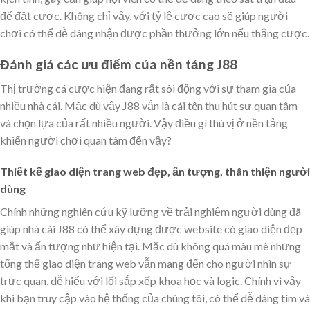
để đặt cược. Không chỉ vậy, với tỷ lệ cược cao sẽ giúp người
chơi có thể dễ dàng nhận được phần thưởng lớn nếu thắng cược.
Đánh giá các ưu điểm của nền tảng J88
Thị trường cá cược hiện đang rất sôi động với sự tham gia của
nhiều nhà cái. Mặc dù vậy J88 vẫn là cái tên thu hút sự quan tâm
và chọn lựa của rất nhiều người. Vậy điều gì thú vị ở nền tảng
khiến người chơi quan tâm đến vậy?
Thiết kế giao diện trang web đẹp, ấn tượng, thân thiện người
dùng
Chính những nghiên cứu kỹ lưỡng về trải nghiệm người dùng đã
giúp nhà cái J88 có thể xây dựng được website có giao diện đẹp
mắt và ấn tượng như hiện tại. Mặc dù không quá màu mè nhưng
tổng thể giao diện trang web vẫn mang đến cho người nhìn sự
trực quan, dễ hiểu với lối sắp xếp khoa học và logic. Chính vì vậy
khi bạn truy cập vào hệ thống của chúng tôi, có thể dễ dàng tìm và