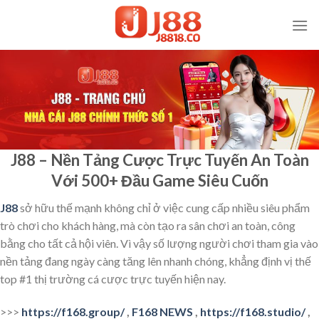
Skip
to
content
J88 – Nền Tảng Cược Trực Tuyến An Toàn
Với 500+ Đầu Game Siêu Cuốn
J88
sở hữu thế mạnh không chỉ ở việc cung cấp nhiều siêu phẩm
trò chơi cho khách hàng, mà còn tạo ra sân chơi an toàn, công
bằng cho tất cả hội viên. Vì vậy số lượng người chơi tham gia vào
nền tảng đang ngày càng tăng lên nhanh chóng, khẳng định vị thế
top #1 thị trường cá cược trực tuyến hiện nay.
>>>
https://f168.group/
,
F168 NEWS
,
https://f168.studio/
,