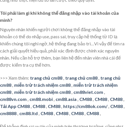
Tôi phải làm gì khi không thể đăng nhập vào tài khoản của
mình?
Nguyên nhân khiến người chơi không thể đăng nhập vào tài
khoản có thể do nhập use, pass sai, truy cập hệ thống từ ID lạ
khiến chúng tôi nghi ngờ, hệ thống đang bảo trì…Vì vậy để tìm ra
cách giải quyết hiệu quả, phải xác định được chính xác nguyên
nhân. Nếu cần hỗ trợ thêm, bạn liên hệ đến nhân viên nhà cái để
được kiểm tra cụ thể hơn.
>>> Xem thêm:
trang chủ cm88
,
trang chủ cm88
,
trang chủ
cm88
,
miễn trừ trách nhiệm cm88
,
miễn trừ trách nhiệm
cm88
,
miễn trừ trách nhiệm cm88
,
cm88viet.com
,
cm88vn.com
,
cm88.mobi
,
cm88.asia
,
CM88
,
CM88
,
CM88
,
Tải App CM88
,
CM88
,
CM88
,
https://cm88ok.com/
,
CM88
,
cm8888
,
cm88.ltd
,
CM88
,
CM88
,
CM88
,
CM88
,
Để khẳng định sự uy tín của mình trên thương trường, cũng như