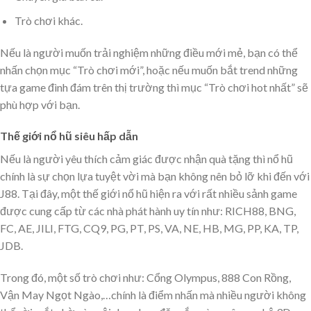
Trò chơi khác.
Nếu là người muốn trải nghiệm những điều mới mẻ, bạn có thể
nhấn chọn mục “Trò chơi mới”, hoặc nếu muốn bắt trend những
tựa game đình đám trên thị trường thì mục “Trò chơi hot nhất” sẽ
phù hợp với bạn.
Thế giới nổ hũ siêu hấp dẫn
Nếu là người yêu thích cảm giác được nhận quà tặng thì nổ hũ
chính là sự chọn lựa tuyệt vời mà bạn không nên bỏ lỡ khi đến với
J88. Tại đây, một thế giới nổ hũ hiện ra với rất nhiều sảnh game
được cung cấp từ các nhà phát hành uy tín như: RICH88, BNG,
FC, AE, JILI, FTG, CQ9, PG, PT, PS, VA, NE, HB, MG, PP, KA, TP,
JDB.
Trong đó, một số trò chơi như: Cổng Olympus, 888 Con Rồng,
Vận May Ngọt Ngào,…chính là điểm nhấn mà nhiều người không