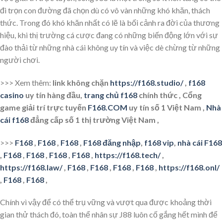
đi trọn con đường đã chọn dù có vô vàn những khó khăn, thách
thức. Trong đó khó khăn nhất có lẽ là bối cảnh ra đời của thương
hiệu, khi thị trường cá cược đang có những biến động lớn với sự
đào thải từ những nhà cái không uy tín và việc dè chừng từ những
người chơi.
>>> Xem thêm:
link không chặn
https://f168.studio/
,
f168
casino
uy tín hàng đầu,
trang chủ f168
chính thức , Cổng
game giải trí trực tuyến
F168.COM
uy tín số 1 Việt Nam ,
Nhà
cái f168
đẳng cấp số 1 thị trường Việt Nam ,
>>>
F168
,
F168
,
F168
,
F168 đăng nhập
,
f168 vip
,
nhà cái F168
,
F168
,
F168
,
F168
,
F168
,
https://f168.tech/
,
https://f168.law/
,
F168
,
F168
,
F168
,
F168
,
https://f168.onl/
,
F168
,
F168
,
Chính vì vậy để có thể trụ vững và vượt qua được khoảng thời
gian thử thách đó, toàn thể nhân sự J88 luôn cố gắng hết mình để