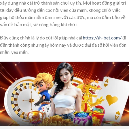
xây dựng nhà cái trở thành sân chơi uy tín. Mọi hoạt động giải trí
tại đây đều hướng đến các hội viên của mình, không chỉ ở việc
giúp họ thỏa mãn niềm đam mê với cá cược, mà còn đảm bảo về
vấn đề bảo mật, sự công bằng khi chơi.
Đấy cũng chính là lý do cốt lõi giúp nhà cái
https://sh-bet.com/
đi
đến thành công như ngày hôm nay và được đại đa số hội viên đón
nhận, yêu mến.