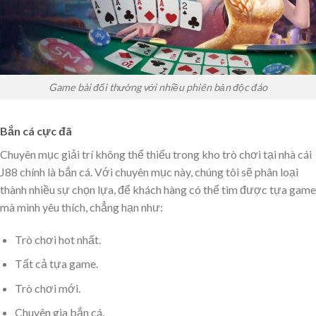
Game bài đổi thưởng với nhiều phiên bản độc đáo
Bắn cá cực đã
Chuyên mục giải trí không thể thiếu trong kho trò chơi tại nhà cái
J88 chính là bắn cá. Với chuyên mục này, chúng tôi sẽ phân loại
thành nhiều sự chọn lựa, để khách hàng có thể tìm được tựa game
mà mình yêu thích, chẳng hạn như:
Trò chơi hot nhất.
Tất cả tựa game.
Trò chơi mới.
Chuyên gia bắn cá.