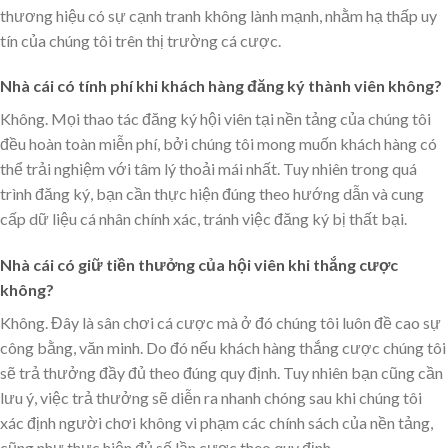
thương hiệu có sự cạnh tranh không lành mạnh, nhằm hạ thấp uy
tín của chúng tôi trên thị trường cá cược.
Nhà cái có tính phí khi khách hàng đăng ký thành viên không?
Không. Mọi thao tác đăng ký hội viên tại nền tảng của chúng tôi
đều hoàn toàn miễn phí, bởi chúng tôi mong muốn khách hàng có
thể trải nghiệm với tâm lý thoải mái nhất. Tuy nhiên trong quá
trình đăng ký, bạn cần thực hiện đúng theo hướng dẫn và cung
cấp dữ liệu cá nhân chính xác, tránh việc đăng ký bị thất bại.
Nhà cái có giữ tiền thưởng của hội viên khi thắng cược
không?
Không. Đây là sân chơi cá cược mà ở đó chúng tôi luôn đề cao sự
công bằng, văn minh. Do đó nếu khách hàng thắng cược chúng tôi
sẽ trả thưởng đầy đủ theo đúng quy định. Tuy nhiên bạn cũng cần
lưu ý, việc trả thưởng sẽ diễn ra nhanh chóng sau khi chúng tôi
xác định người chơi không vi phạm các chính sách của nền tảng,
cũng như thực hiện đủ số lần cược theo quy định.