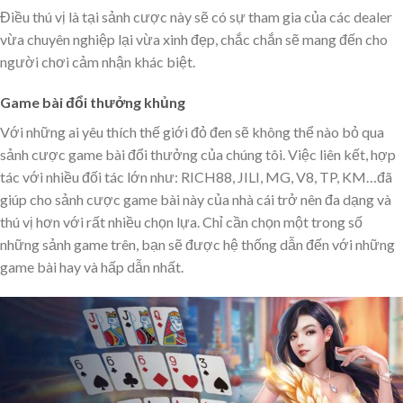
Điều thú vị là tại sảnh cược này sẽ có sự tham gia của các dealer
vừa chuyên nghiệp lại vừa xinh đẹp, chắc chắn sẽ mang đến cho
người chơi cảm nhận khác biệt.
Game bài đổi thưởng khủng
Với những ai yêu thích thế giới đỏ đen sẽ không thể nào bỏ qua
sảnh cược game bài đổi thưởng của chúng tôi. Việc liên kết, hợp
tác với nhiều đối tác lớn như: RICH88, JILI, MG, V8, TP, KM…đã
giúp cho sảnh cược game bài này của nhà cái trở nên đa dạng và
thú vị hơn với rất nhiều chọn lựa. Chỉ cần chọn một trong số
những sảnh game trên, bạn sẽ được hệ thống dẫn đến với những
game bài hay và hấp dẫn nhất.