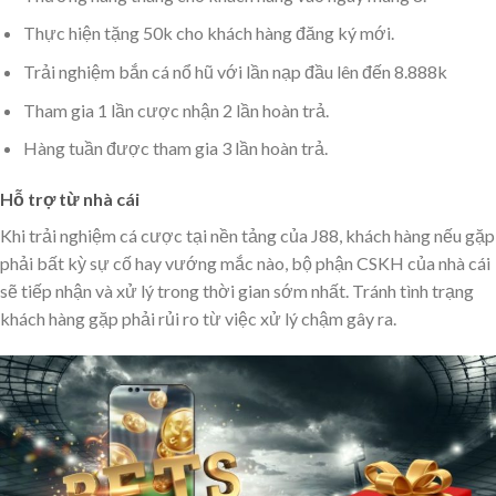
Thực hiện tặng 50k cho khách hàng đăng ký mới.
Trải nghiệm bắn cá nổ hũ với lần nạp đầu lên đến 8.888k
Tham gia 1 lần cược nhận 2 lần hoàn trả.
Hàng tuần được tham gia 3 lần hoàn trả.
Hỗ trợ từ nhà cái
Khi trải nghiệm cá cược tại nền tảng của J88, khách hàng nếu gặp
phải bất kỳ sự cố hay vướng mắc nào, bộ phận CSKH của nhà cái
sẽ tiếp nhận và xử lý trong thời gian sớm nhất. Tránh tình trạng
khách hàng gặp phải rủi ro từ việc xử lý chậm gây ra.