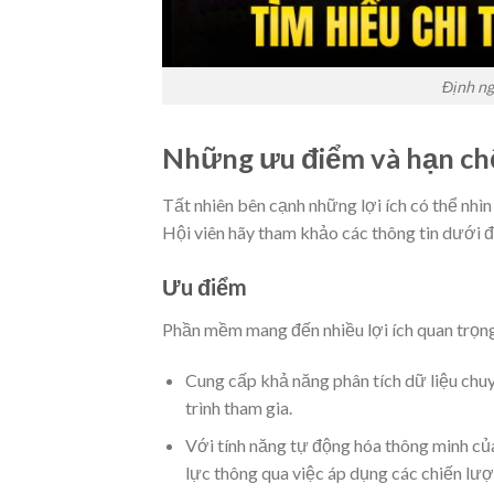
Định ng
Những ưu điểm và hạn chế
Tất nhiên bên cạnh những lợi ích có thể nhìn
Hội viên hãy tham khảo các thông tin dưới đ
Ưu điểm
Phần mềm mang đến nhiều lợi ích quan trọng 
Cung cấp khả năng phân tích dữ liệu chuy
trình tham gia.
Với tính năng tự động hóa thông minh củ
lực thông qua việc áp dụng các chiến lư