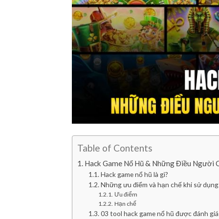
Table of Contents
Hack Game Nổ Hũ & Những Điều Người Ch
Hack game nổ hũ là gì?
Những ưu điểm và hạn chế khi sử dụng
Ưu điểm
Hạn chế
03 tool hack game nổ hũ được đánh giá