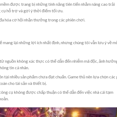
 mềm được trang bị những tính năng tiên tiến nhằm nâng cao trải
ụ hỗ trợ và gợi ý thời điểm tối ưu.
đa hóa cơ hội nhận thưởng trong các phiên chơi.
ể mang lại những lợi ích nhất định, nhưng chúng tôi vẫn lưu ý về m
từ nguồn không xác thực có thể dẫn đến nhiễm mã độc, ảnh hưởn
thông tin cá nhân.
ồn tại nhiều sản phẩm chưa đạt chuẩn. Game thủ nên lựa chọn các 
àn cho tài sản và thiết bị.
công cụ không được chấp thuận có thể dẫn đến việc nhà cái tạm
hoản.