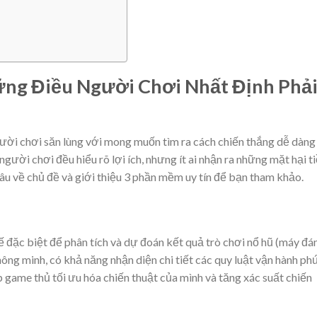
ng Điều Người Chơi Nhất Định Phả
ời chơi săn lùng với mong muốn tìm ra cách chiến thắng dễ dàn
gười chơi đều hiểu rõ lợi ích, nhưng ít ai nhận ra những mặt hại t
sâu về chủ đề và giới thiệu 3 phần mềm uy tín để bạn tham khảo.
 đặc biệt để phân tích và dự đoán kết quả trò chơi nổ hũ (máy đá
ông minh, có khả năng nhận diện chi tiết các quy luật vận hành ph
p game thủ tối ưu hóa chiến thuật của mình và tăng xác suất chiến