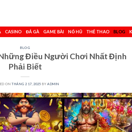
Á
CASINO
ĐÁ GÀ
GAME BÀI
NỔ HŨ
THỂ THAO
BLOG
K
BLOG
Những Điều Người Chơi Nhất Định
Phải Biết
TED ON
THÁNG 2 17, 2025
BY
ADMIN