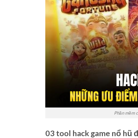
Phần mềm có 
03 tool hack game nổ hũ đ