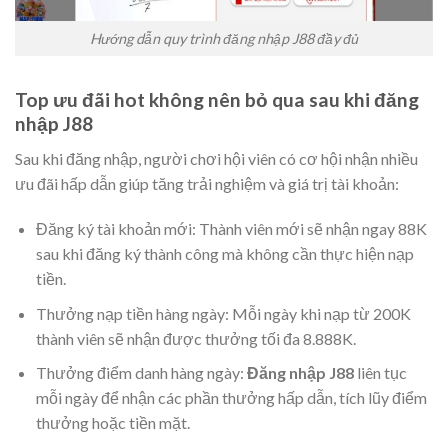
Hướng dẫn quy trình đăng nhập J88 đầy đủ
Top ưu đãi hot không nên bỏ qua sau khi đăng
nhập J88
Sau khi đăng nhập, người chơi hội viên có cơ hội nhận nhiều
ưu đãi hấp dẫn giúp tăng trải nghiệm và giá trị tài khoản:
Đăng ký tài khoản mới: Thành viên mới sẽ nhận ngay 88K
sau khi đăng ký thành công mà không cần thực hiện nạp
tiền.
Thưởng nạp tiền hàng ngày: Mỗi ngày khi nạp từ 200K
thành viên sẽ nhận được thưởng tối đa 8.888K.
Thưởng điểm danh hàng ngày:
Đăng nhập J88
liên tục
mỗi ngày để nhận các phần thưởng hấp dẫn, tích lũy điểm
thưởng hoặc tiền mặt.