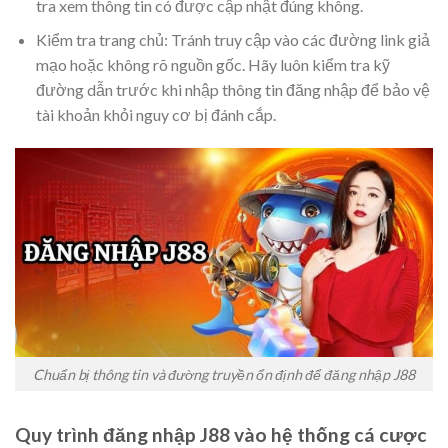
tra xem thông tin có được cập nhật đúng không.
Kiểm tra trang chủ: Tránh truy cập vào các đường link giả
mạo hoặc không rõ nguồn gốc. Hãy luôn kiểm tra kỹ
đường dẫn trước khi nhập thông tin đăng nhập để bảo vệ
tài khoản khỏi nguy cơ bị đánh cắp.
Chuẩn bị thông tin và đường truyền ổn định để đăng nhập J88
Quy trình đăng nhập J88 vào hệ thống cá cược