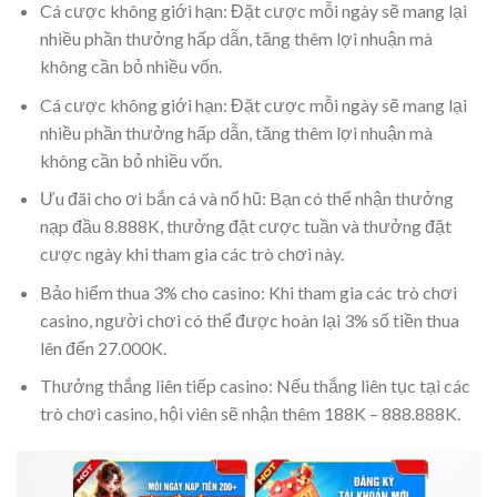
Cá cược không giới hạn: Đặt cược mỗi ngày sẽ mang lại
nhiều phần thưởng hấp dẫn, tăng thêm lợi nhuận mà
không cần bỏ nhiều vốn.
Cá cược không giới hạn: Đặt cược mỗi ngày sẽ mang lại
nhiều phần thưởng hấp dẫn, tăng thêm lợi nhuận mà
không cần bỏ nhiều vốn.
Ưu đãi cho ơi bắn cá và nổ hũ: Bạn có thể nhận thưởng
nạp đầu 8.888K, thưởng đặt cược tuần và thưởng đặt
cược ngày khi tham gia các trò chơi này.
Bảo hiểm thua 3% cho casino: Khi tham gia các trò chơi
casino, người chơi có thể được hoàn lại 3% số tiền thua
lên đến 27.000K.
Thưởng thắng liên tiếp casino: Nếu thắng liên tục tại các
trò chơi casino, hội viên sẽ nhận thêm 188K – 888.888K.