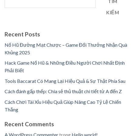
TÌM
KIẾM
Recent Posts
Nổ Hũ Đường Mạt Chược – Game Đổi Thưởng Nhận Quà
Khủng 2025
Hack Game Nổ Hũ & Những Điều Người Chơi Nhất Định
Phải Biết
Tools Baccarat Có Mang Lại Hiệu Quả & Sự Thật Phía Sau
Cách đánh gấp thếp: Chia sẻ thủ thuật chi tiết từ A đến Z
Cách Chơi Tài Xỉu Hiệu Quả Giúp Nâng Cao Tỷ Lệ Chiến
Thắng
Recent Comments
A WordPress Commenter
trong
Hello world!